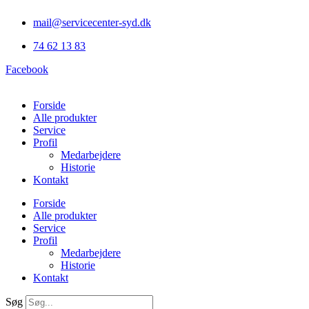
Videre
mail@servicecenter-syd.dk
til
indhold
74 62 13 83
Facebook
Forside
Alle produkter
Service
Profil
Medarbejdere
Historie
Kontakt
Forside
Alle produkter
Service
Profil
Medarbejdere
Historie
Kontakt
Søg