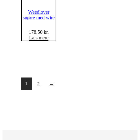
Weedlover
snørre med wire
178,50
kr.
Læs mere
1
2
→