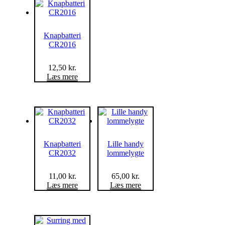
Knapbatteri
CR2016
12,50
kr.
Læs mere
Knapbatteri
Lille handy
CR2032
lommelygte
11,00
kr.
65,00
kr.
Læs mere
Læs mere