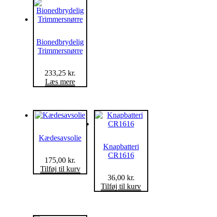
Bionedbrydelig
Trimmersnørre
233,25
kr.
Læs mere
Kædesavsolie
Knapbatteri
CR1616
175,00
kr.
Tilføj til kurv
36,00
kr.
Tilføj til kurv