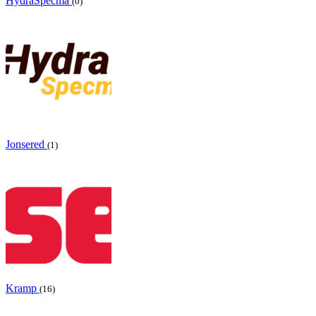
HydraSpecma
(0)
Jonsered
(1)
Kramp
(16)