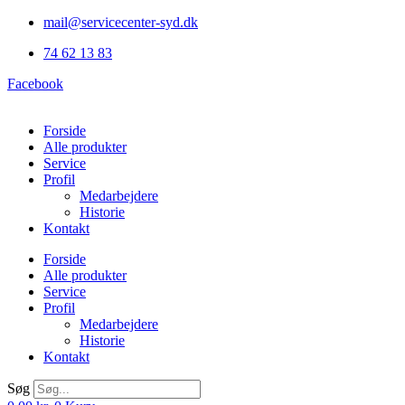
Videre
mail@servicecenter-syd.dk
til
74 62 13 83
indhold
Facebook
Forside
Alle produkter
Service
Profil
Medarbejdere
Historie
Kontakt
Forside
Alle produkter
Service
Profil
Medarbejdere
Historie
Kontakt
Søg