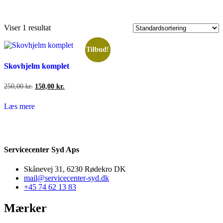
Viser 1 resultat
Tilbud!
Skovhjelm komplet
Den
Den
250,00
kr.
150,00
kr.
oprindelige
aktuelle
pris
pris
Læs mere
var:
er:
250,00 kr..
150,00 kr..
Servicecenter Syd Aps
Skånevej 31, 6230 Rødekro DK
mail@servicecenter-syd.dk
+45 74 62 13 83
Mærker