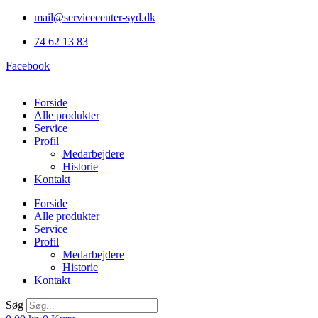
Videre
mail@servicecenter-syd.dk
til
74 62 13 83
indhold
Facebook
Forside
Alle produkter
Service
Profil
Medarbejdere
Historie
Kontakt
Forside
Alle produkter
Service
Profil
Medarbejdere
Historie
Kontakt
Søg