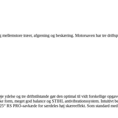
 og mellemstore træer, afgrening og beskæring. Motorsaven har tre drifts
je ydelse og tre driftstilstande gør den optimal til vidt forskellige opg
ke form, meget god balance og STIHL antivibrationssystem. Intuitivt b
 .325“ RS PRO-savkæde for særdeles høj skæreeffekt. Som standard med o