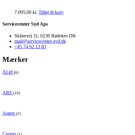
7.095,00
kr.
Tilføj til kurv
Servicecenter Syd Aps
Skånevej 31, 6230 Rødekro DK
mail@servicecenter-syd.dk
+45 74 62 13 83
Mærker
ÅLØ
(0)
ARS
(19)
Aspen
(2)
Cosmo
(1)