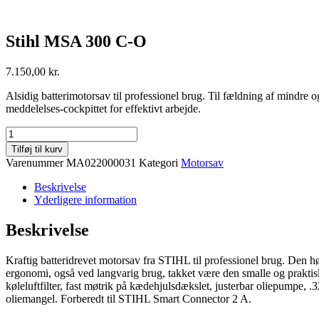
Stihl MSA 300 C-O
7.150,00
kr.
Alsidig batterimotorsav til professionel brug. Til fældning af mindre
meddelelses-cockpittet for effektivt arbejde.
Stihl
MSA
Tilføj til kurv
300
Varenummer
MA022000031
Kategori
Motorsav
C-
O
Beskrivelse
antal
Yderligere information
Beskrivelse
Kraftig batteridrevet motorsav fra STIHL til professionel brug. Den hø
ergonomi, også ved langvarig brug, takket være den smalle og praktis
køleluftfilter, fast møtrik på kædehjulsdækslet, justerbar oliepumpe,
oliemangel. Forberedt til STIHL Smart Connector 2 A.