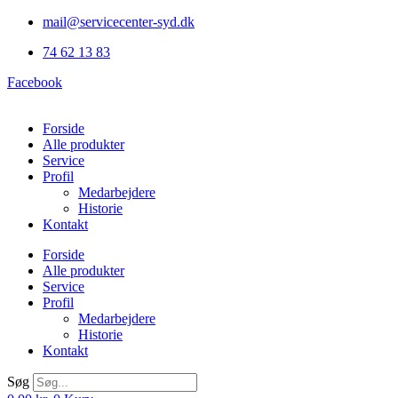
Videre
mail@servicecenter-syd.dk
til
74 62 13 83
indhold
Facebook
Forside
Alle produkter
Service
Profil
Medarbejdere
Historie
Kontakt
Forside
Alle produkter
Service
Profil
Medarbejdere
Historie
Kontakt
Søg