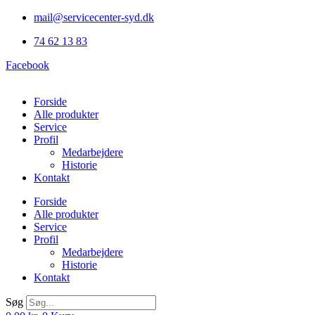
Videre
mail@servicecenter-syd.dk
til
74 62 13 83
indhold
Facebook
Forside
Alle produkter
Service
Profil
Medarbejdere
Historie
Kontakt
Forside
Alle produkter
Service
Profil
Medarbejdere
Historie
Kontakt
Søg