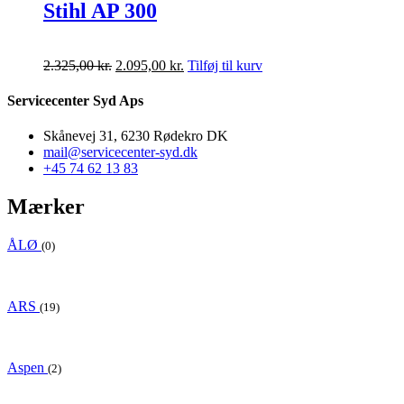
Stihl AP 300
Den
Den
2.325,00
kr.
2.095,00
kr.
Tilføj til kurv
oprindelige
aktuelle
pris
pris
Servicecenter Syd Aps
var:
er:
2.325,00 kr..
2.095,00 kr..
Skånevej 31, 6230 Rødekro DK
mail@servicecenter-syd.dk
+45 74 62 13 83
Mærker
ÅLØ
(0)
ARS
(19)
Aspen
(2)