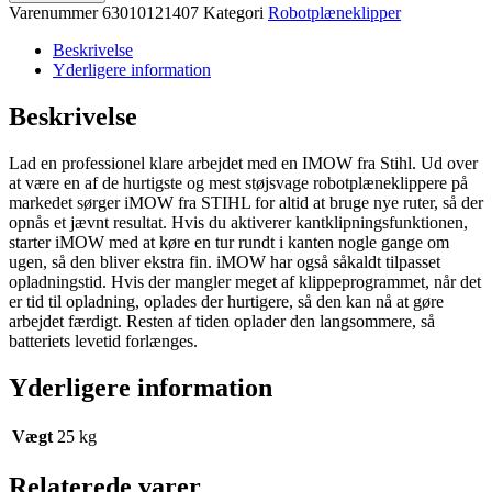
IMOW
Varenummer
63010121407
Kategori
Robotplæneklipper
422P
antal
Beskrivelse
Yderligere information
Beskrivelse
Lad en professionel klare arbejdet med en IMOW fra Stihl. Ud over
at være en af de hurtigste og mest støjsvage robotplæneklippere på
markedet sørger iMOW fra STIHL for altid at bruge nye ruter, så der
opnås et jævnt resultat. Hvis du aktiverer kantklipningsfunktionen,
starter iMOW med at køre en tur rundt i kanten nogle gange om
ugen, så den bliver ekstra fin. iMOW har også såkaldt tilpasset
opladningstid. Hvis der mangler meget af klippeprogrammet, når det
er tid til opladning, oplades der hurtigere, så den kan nå at gøre
arbejdet færdigt. Resten af tiden oplader den langsommere, så
batteriets levetid forlænges.
Yderligere information
Vægt
25 kg
Relaterede varer