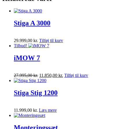
Stiga A 3000
29.999,00
kr.
Tilføj til kurv
Tilbud!
iMOW 7
Den
Den
27.995,00
kr.
11.850,00
kr.
Tilføj til kurv
oprindelige
aktuelle
pris
pris
var:
er:
Stiga Stig 1200
27.995,00 kr..
11.850,00 kr..
11.999,00
kr.
Læs mere
Monteringssæt