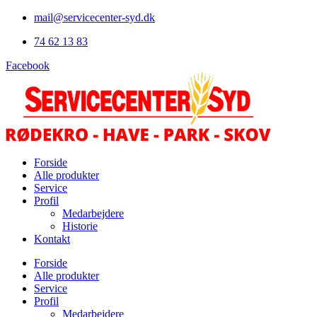
Videre
mail@servicecenter-syd.dk
til
74 62 13 83
indhold
Facebook
Forside
Alle produkter
Service
Profil
Medarbejdere
Historie
Kontakt
Forside
Alle produkter
Service
Profil
Medarbejdere