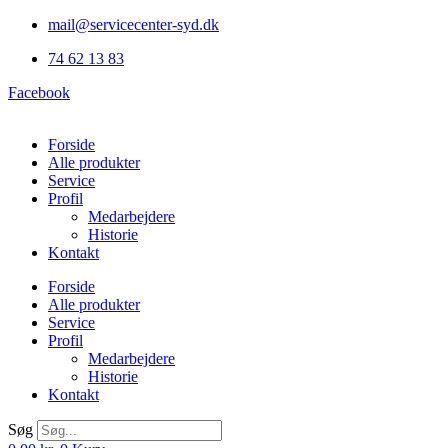
Videre
mail@servicecenter-syd.dk
til
74 62 13 83
indhold
Facebook
Forside
Alle produkter
Service
Profil
Medarbejdere
Historie
Kontakt
Forside
Alle produkter
Service
Profil
Medarbejdere
Historie
Kontakt
Søg