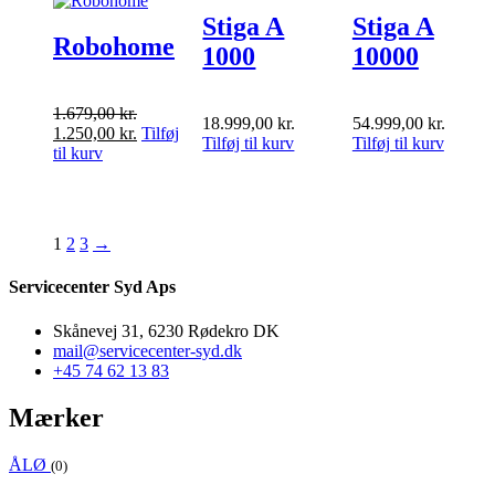
Stiga A
Stiga A
Robohome
1000
10000
1.679,00
kr.
18.999,00
kr.
54.999,00
kr.
Den
Den
1.250,00
kr.
Tilføj
Tilføj til kurv
Tilføj til kurv
oprindelige
aktuelle
til kurv
pris
pris
var:
er:
1.679,00 kr..
1.250,00 kr..
1
2
3
→
Servicecenter Syd Aps
Skånevej 31, 6230 Rødekro DK
mail@servicecenter-syd.dk
+45 74 62 13 83
Mærker
ÅLØ
(0)