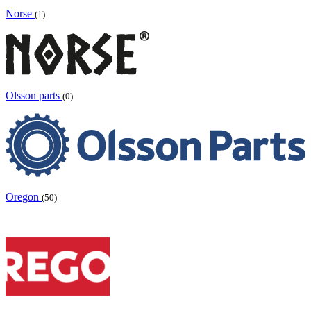
Norse
(1)
Olsson parts
(0)
Oregon
(50)