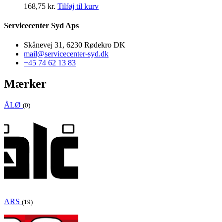
168,75
kr.
Tilføj til kurv
Servicecenter Syd Aps
Skånevej 31, 6230 Rødekro DK
mail@servicecenter-syd.dk
+45 74 62 13 83
Mærker
ÅLØ
(0)
ARS
(19)