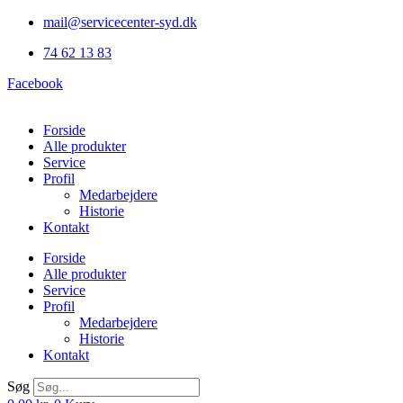
Videre
mail@servicecenter-syd.dk
til
74 62 13 83
indhold
Facebook
Forside
Alle produkter
Service
Profil
Medarbejdere
Historie
Kontakt
Forside
Alle produkter
Service
Profil
Medarbejdere
Historie
Kontakt
Søg