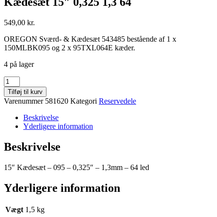
Kædesæt 15″ 0,325 1,3 64
549,00
kr.
OREGON Sværd- & Kædesæt 543485 bestående af 1 x
150MLBK095 og 2 x 95TXL064E kæder.
4 på lager
Kædesæt
15"
Tilføj til kurv
0,325
Varenummer
581620
Kategori
Reservedele
1,3
64
Beskrivelse
antal
Yderligere information
Beskrivelse
15″ Kædesæt – 095 – 0,325″ – 1,3mm – 64 led
Yderligere information
Vægt
1,5 kg