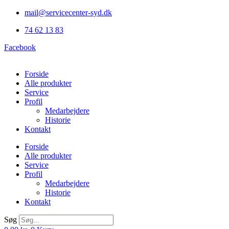
Videre
mail@servicecenter-syd.dk
til
74 62 13 83
indhold
Facebook
Forside
Alle produkter
Service
Profil
Medarbejdere
Historie
Kontakt
Forside
Alle produkter
Service
Profil
Medarbejdere
Historie
Kontakt
Søg