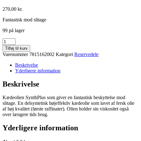
270,00
kr.
Fantastisk mod slitage
99 på lager
SynthPlus
kædeolie
Tilføj til kurv
antal
Varenummer
7815162002
Kategori
Reservedele
Beskrivelse
Yderligere information
Beskrivelse
Kædeolien SynthPlus som giver en fantastisk beskyttelse mod
slitage. En delsyntetisk højeffektiv kædeolie som lavet af fersk olie
af høj kvalitet (første raffinater). Olien holder sin viskositet også
over længere tids brug.
Yderligere information