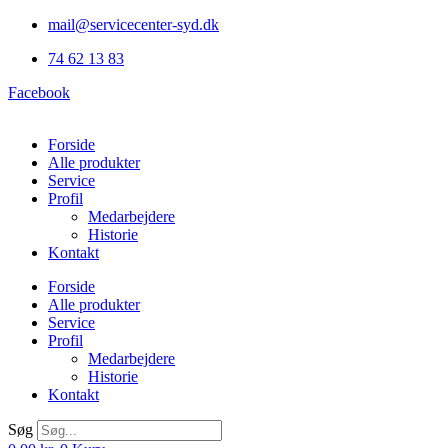
Videre
mail@servicecenter-syd.dk
til
74 62 13 83
indhold
Facebook
Forside
Alle produkter
Service
Profil
Medarbejdere
Historie
Kontakt
Forside
Alle produkter
Service
Profil
Medarbejdere
Historie
Kontakt
Søg