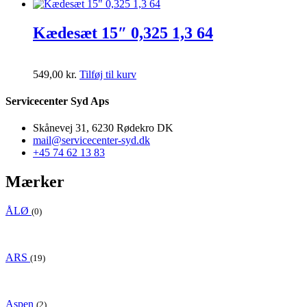
Kædesæt 15″ 0,325 1,3 64
549,00
kr.
Tilføj til kurv
Servicecenter Syd Aps
Skånevej 31, 6230 Rødekro DK
mail@servicecenter-syd.dk
+45 74 62 13 83
Mærker
ÅLØ
(0)
ARS
(19)
Aspen
(2)