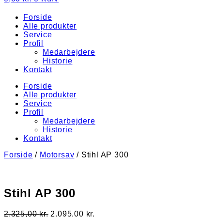
Forside
Alle produkter
Service
Profil
Medarbejdere
Historie
Kontakt
Forside
Alle produkter
Service
Profil
Medarbejdere
Historie
Kontakt
Forside
/
Motorsav
/ Stihl AP 300
Stihl AP 300
Den
Den
2.325,00
kr.
2.095,00
kr.