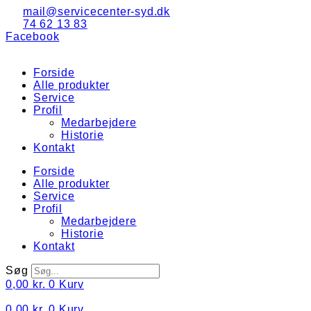
Videre
mail@servicecenter-syd.dk
til
74 62 13 83
indhold
Facebook
Forside
Alle produkter
Service
Profil
Medarbejdere
Historie
Kontakt
Forside
Alle produkter
Service
Profil
Medarbejdere
Historie
Kontakt
Søg
0,00
kr.
0
Kurv
0,00
kr.
0
Kurv