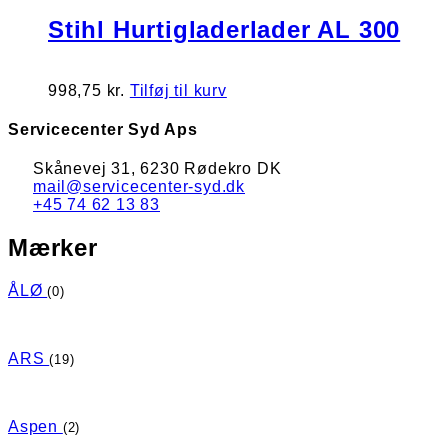
Stihl Hurtigladerlader AL 300
998,75
kr.
Tilføj til kurv
Servicecenter Syd Aps
Skånevej 31, 6230 Rødekro DK
mail@servicecenter-syd.dk
+45 74 62 13 83
Mærker
ÅLØ
(0)
ARS
(19)
Aspen
(2)