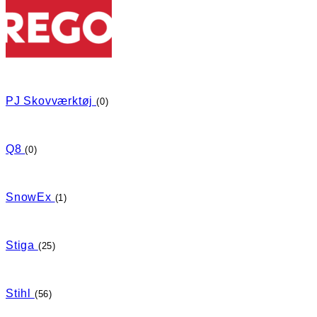
PJ Skovværktøj
(0)
Q8
(0)
SnowEx
(1)
Stiga
(25)
Stihl
(56)