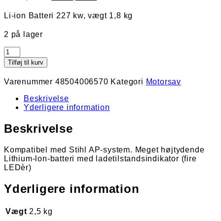
oprindelige
aktuelle
pris
pris
Li-ion Batteri 227 kw, vægt 1,8 kg
var:
er:
2.325,00 kr..
2.095,00 kr..
2 på lager
Stihl
AP
Tilføj til kurv
300
antal
Varenummer
48504006570
Kategori
Motorsav
Beskrivelse
Yderligere information
Beskrivelse
Kompatibel med Stihl AP-system. Meget højtydende
Lithium-lon-batteri med ladetilstandsindikator (fire
LEDèr)
Yderligere information
Vægt
2,5 kg