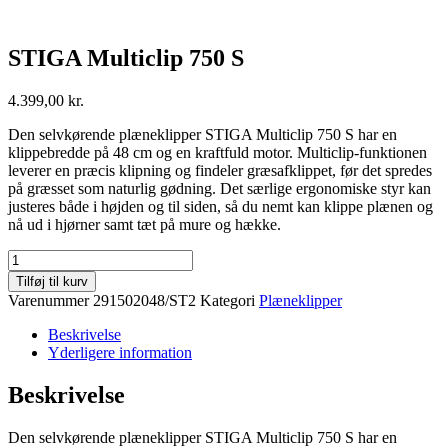
STIGA Multiclip 750 S
4.399,00
kr.
Den selvkørende plæneklipper STIGA Multiclip 750 S har en
klippebredde på 48 cm og en kraftfuld motor. Multiclip-funktionen
leverer en præcis klipning og findeler græsafklippet, før det spredes
på græsset som naturlig gødning. Det særlige ergonomiske styr kan
justeres både i højden og til siden, så du nemt kan klippe plænen og
nå ud i hjørner samt tæt på mure og hække.
STIGA
Multiclip
Tilføj til kurv
750
Varenummer
291502048/ST2
Kategori
Plæneklipper
S
antal
Beskrivelse
Yderligere information
Beskrivelse
Den selvkørende plæneklipper STIGA Multiclip 750 S har en