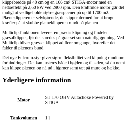
klippebredde på 48 cm og en 166 cm³ STIGA-motor med en
nettoeffekt på 2,60 kW ved 2900 rpm. Den kraftfulde motor gør det
muligt at vedligeholde større græsplæner på op til 1700 m2.
Plæneklipperen er selvkørende, du slipper dermed for at bruge
kræfter på at skubbe plæneklipperen rundt på plænen.
Multiclip-funktionen leverer en præcis klipning og findeler
græsafklippet, før det spredes på græsset som naturlig gødning. Ved
Multiclip bliver græsset klippet ad flere omgange, hvorefter det
falder til plænens bund.
Det nye Fulcrum-styr giver større fleksibilitet ved klipning rundt om
forhindringer. Det kan justeres både i højden og til siden, så du nemt
kan klippe plænen og nå ud i hjørner samt tæt på mure og hække.
Yderligere information
ST 170 OHV Autochoke Powered by
Motor
STIGA
Tankvolumen
1 l