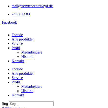
Videre
mail@servicecenter-syd.dk
til
74 62 13 83
indhold
Facebook
Forside
Alle produkter
Service
Profil
Medarbejdere
Historie
Kontakt
Forside
Alle produkter
Service
Profil
Medarbejdere
Historie
Kontakt
Søg