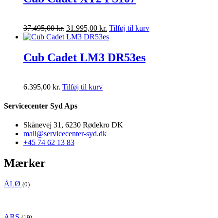
Den
Den
37.495,00
kr.
31.995,00
kr.
Tilføj til kurv
oprindelige
aktuelle
pris
pris
var:
er:
Cub Cadet LM3 DR53es
37.495,00 kr..
31.995,00 kr..
6.395,00
kr.
Tilføj til kurv
Servicecenter Syd Aps
Skånevej 31, 6230 Rødekro DK
mail@servicecenter-syd.dk
+45 74 62 13 83
Mærker
ÅLØ
(0)
ARS
(19)