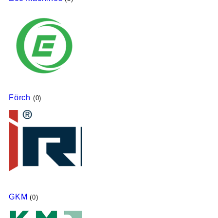
Förch
(0)
GKM
(0)