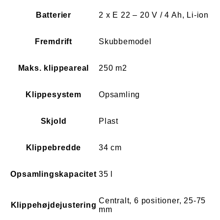
Batterier
2 x E 22 – 20 V / 4 Ah, Li-ion
Fremdrift
Skubbemodel
Maks. klippeareal
250 m2
Klippesystem
Opsamling
Skjold
Plast
Klippebredde
34 cm
Opsamlingskapacitet
35 l
Centralt, 6 positioner, 25-75
Klippehøjdejustering
mm