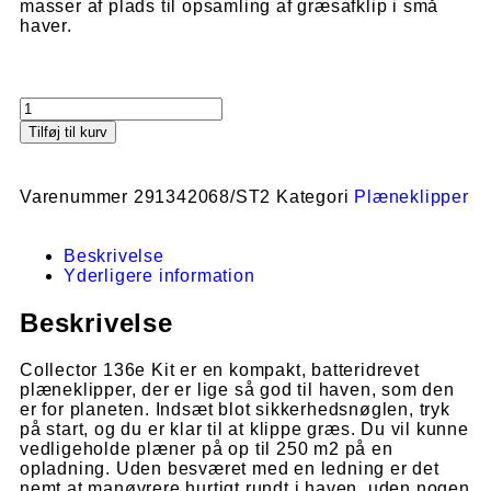
masser af plads til opsamling af græsafklip i små
haver.
Tilføj til kurv
Varenummer
291342068/ST2
Kategori
Plæneklipper
Beskrivelse
Yderligere information
Beskrivelse
Collector 136e Kit er en kompakt, batteridrevet
plæneklipper, der er lige så god til haven, som den
er for planeten. Indsæt blot sikkerhedsnøglen, tryk
på start, og du er klar til at klippe græs. Du vil kunne
vedligeholde plæner på op til 250 m2 på en
opladning. Uden besværet med en ledning er det
nemt at manøvrere hurtigt rundt i haven, uden nogen