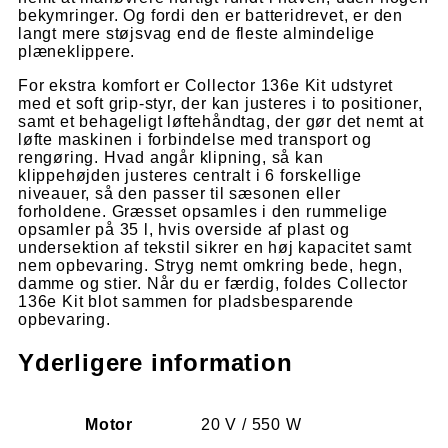
bekymringer. Og fordi den er batteridrevet, er den
langt mere støjsvag end de fleste almindelige
plæneklippere.
For ekstra komfort er Collector 136e Kit udstyret
med et soft grip-styr, der kan justeres i to positioner,
samt et behageligt
løftehåndtag, der gør det nemt at
løfte maskinen i forbindelse med transport og
rengøring. Hvad angår klipning, så kan
klippehøjden justeres centralt i 6 forskellige
niveauer, så den passer til sæsonen eller
forholdene. Græsset opsamles i den rummelige
opsamler på 35 l, hvis overside af plast og
undersektion af tekstil sikrer en høj kapacitet samt
nem opbevaring. Stryg nemt omkring bede, hegn,
damme og stier. Når du er færdig, foldes Collector
136e Kit blot sammen for pladsbesparende
opbevaring.
Yderligere information
Motor
20 V / 550 W