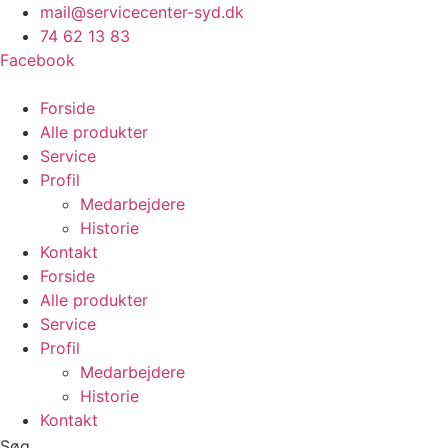
Videre
mail@servicecenter-syd.dk
til
74 62 13 83
indhold
Facebook
Forside
Alle produkter
Service
Profil
Medarbejdere
Historie
Kontakt
Forside
Alle produkter
Service
Profil
Medarbejdere
Historie
Kontakt
Søg