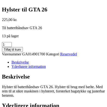
Hylster til GTA 26
225,00
kr.
Til batteribåndsav GTA 26
13 på lager
Hylster
til
Tilføj til kurv
GTA
Varenummer
GA014901700
Kategori
Reservedel
26
antal
Beskrivelse
Yderligere information
Beskrivelse
Hylster til batterihåndsav GTA 26. Hylster til brug med bælte. Med
rem til at sikre maskinen i hylsteret, forsterket bagstykke og justerbar
benrem.
Yderligere information