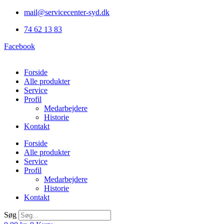
Videre
mail@servicecenter-syd.dk
til
74 62 13 83
indhold
Facebook
Forside
Alle produkter
Service
Profil
Medarbejdere
Historie
Kontakt
Forside
Alle produkter
Service
Profil
Medarbejdere
Historie
Kontakt
Søg