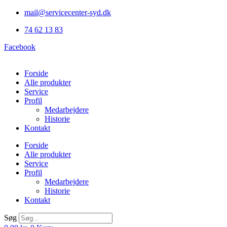
Videre
mail@servicecenter-syd.dk
til
74 62 13 83
indhold
Facebook
Forside
Alle produkter
Service
Profil
Medarbejdere
Historie
Kontakt
Forside
Alle produkter
Service
Profil
Medarbejdere
Historie
Kontakt
Søg