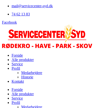
Videre
mail@servicecenter-syd.dk
til
74 62 13 83
indhold
Facebook
Forside
Alle produkter
Service
Profil
Medarbejdere
Historie
Kontakt
Forside
Alle produkter
Service
Profil
Medarbejdere